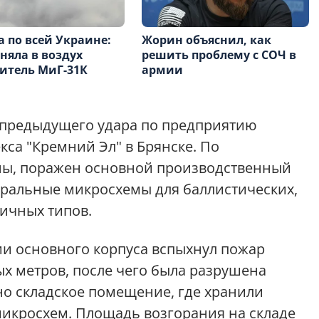
а по всей Украине:
Жорин объяснил, как
няла в воздух
решить проблему с СОЧ в
итель МиГ-31К
армии
 предыдущего удара по предприятию
са "Кремний Эл" в Брянске. По
ны, поражен основной производственный
егральные микросхемы для баллистических,
личных типов.
рии основного корпуса вспыхнул пожар
х метров, после чего была разрушена
о складское помещение, где хранили
икросхем. Площадь возгорания на складе