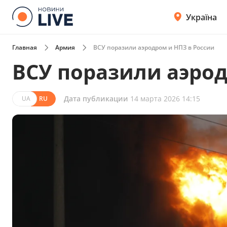
Україна
Главная
Армия
ВСУ поразили аэродром и НПЗ в России
ВСУ поразили аэрод
Дата публикации
14 марта 2026 14:15
UA
RU