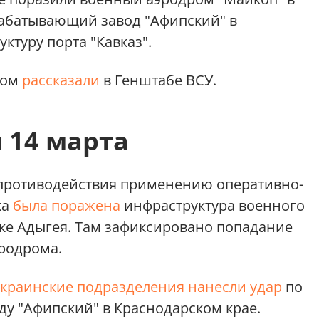
рабатывающий завод "Афипский" в
ктуру порта "Кавказ".
этом
рассказали
в Генштабе ВСУ.
 14 марта
 противодействия применению оперативно-
ка
была поражена
инфраструктура военного
ке Адыгея. Там зафиксировано попадание
родрома.
украинские подразделения нанесли удар
по
у "Афипский" в Краснодарском крае.