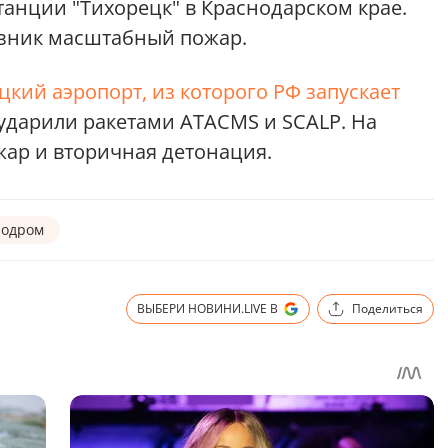
анции "Тихорецк" в Краснодарском крае.
озник масштабный пожар.
цкий аэропорт, из которого РФ запускает
 ударили ракетами ATACMS и SCALP. На
жар и вторичная детонация.
родром
ВЫБЕРИ НОВИНИ.LIVE В
Поделиться