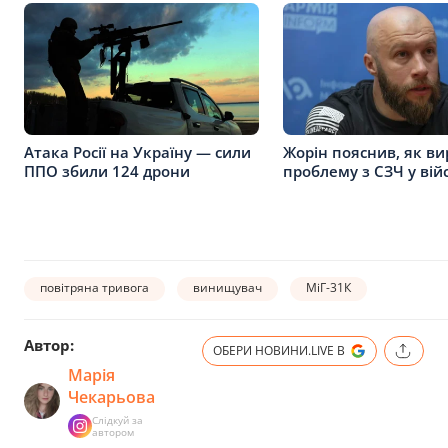
Атака Росії на Україну — сили
Жорін пояснив, як в
ППО збили 124 дрони
проблему з СЗЧ у вій
повітряна тривога
винищувач
МіГ-31К
Автор:
ОБЕРИ НОВИНИ.LIVE В
Марія
Чекарьова
Слідкуй за
автором