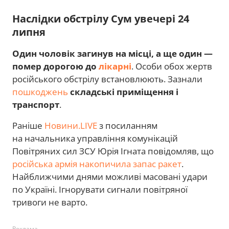
Наслідки обстрілу Сум увечері 24
липня
Один чоловік загинув на місці, а ще один —
помер дорогою до
лікарні
. Особи обох жертв
російського обстрілу встановлюють. Зазнали
пошкоджень
складські приміщення і
транспорт
.
Раніше
Новини.LIVE
з посиланням
на начальника управління комунікацій
Повітряних сил ЗСУ Юрія Ігната повідомляв, що
російська армія накопичила запас ракет
.
Найближчими днями можливі масовані удари
по Україні. Ігнорувати сигнали повітряної
тривоги не варто.
Реклама