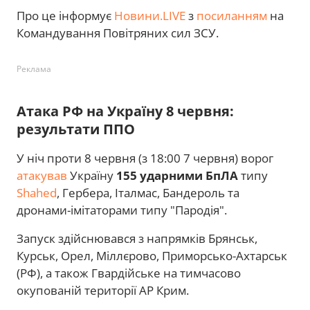
Про це інформує
Новини.LIVE
з
посиланням
на
Командування Повітряних сил ЗСУ.
Реклама
Атака РФ на Україну 8 червня:
результати ППО
У ніч проти 8 червня (з 18:00 7 червня) ворог
атакував
Україну
155 ударними БпЛА
типу
Shahed
, Гербера, Італмас, Бандероль та
дронами-імітаторами типу "Пародія".
Запуск здійснювався з напрямків Брянськ,
Курськ, Орел, Міллєрово, Приморсько-Ахтарськ
(РФ), а також Гвардійське на тимчасово
окупованій території АР Крим.