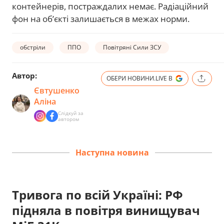
контейнерів, постраждалих немає. Радіаційний
фон на об’єкті залишається в межах норми.
обстріли
ППО
Повітряні Сили ЗСУ
Автор:
ОБЕРИ НОВИНИ.LIVE В
Євтушенко
Аліна
Слідкуй за
автором
Наступна новина
Тривога по всій Україні: РФ
підняла в повітря винищувач