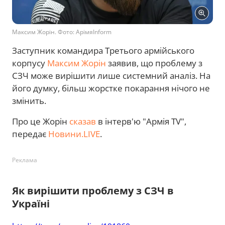
Максим Жорін. Фото: АрімяInform
Заступник командира Третього армійського
корпусу
Максим Жорін
заявив, що проблему з
СЗЧ може вирішити лише системний аналіз. На
його думку, більш жорстке покарання нічого не
змінить.
Про це Жорін
сказав
в інтерв'ю "Армія TV",
передає
Новини.LIVE
.
Реклама
Як вирішити проблему з СЗЧ в
Україні