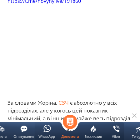
https://t.me/novynylive/191860
За словами Жоріна,
СЗЧ
є абсолютно у всіх
підрозділах, але у когось цей показник
мінімальний, а в інших — майже весь підрозділ.
"Я вас запевняю, що людина, яка прийняла
люта
Опитування
WhatsApp
Ексклюзив
Viber
Tele
Допомога
рішення
йти в СЗЧ
, навіть якщо буде 100%