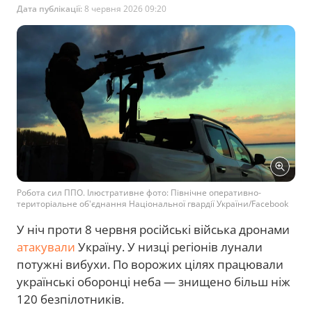
Дата публікації:
8 червня 2026 09:20
Робота сил ППО. Ілюстративне фото: Північне оперативно-
територіальне об'єднання Національної гвардії України/Facebook
У ніч проти 8 червня російські війська дронами
атакували
Україну. У низці регіонів лунали
потужні вибухи. По ворожих цілях працювали
українські оборонці неба — знищено більш ніж
120 безпілотників.