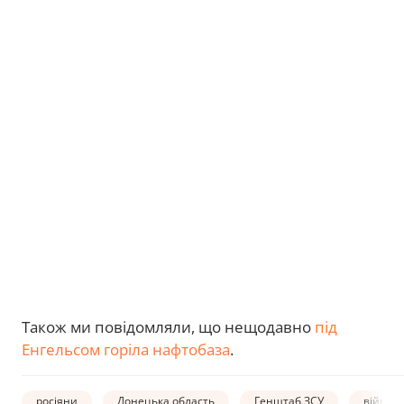
Також ми повідомляли, що нещодавно
під
Енгельсом горіла нафтобаза
.
росіяни
Донецька область
Генштаб ЗСУ
війна в