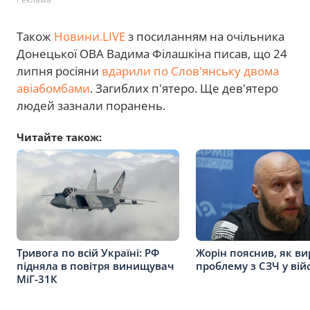
Також
Новини.LIVE
з посиланням на очільника
Донецької ОВА Вадима Філашкіна писав, що 24
липня росіяни
вдарили по Слов'янську двома
авіабомбами
. Загиблих п'ятеро. Ще дев'ятеро
людей зазнали поранень.
Читайте також:
Тривога по всій Україні: РФ
Жорін пояснив, як в
підняла в повітря винищувач
проблему з СЗЧ у вій
МіГ-31К