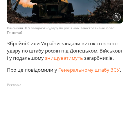
Військові ЗСУ завдають удару по росіянам. Ілюстративне фото:
Генштаб
Збройні Сили України завдали високоточного
удару по штабу росіян під Донецьком. Військові
і у подальшому
знищуватимуть
загарбників.
Про це повідомили у
Генеральному штабу ЗСУ
.
Реклама