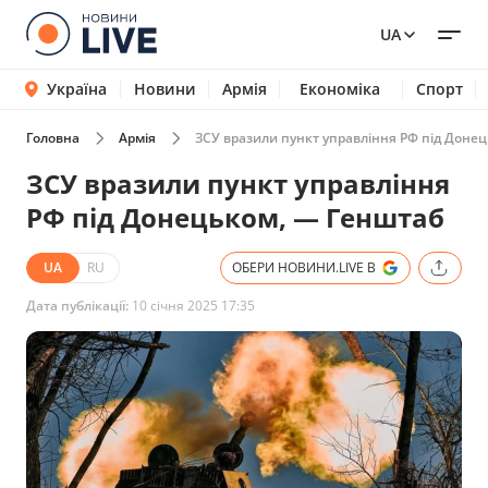
UA
Україна
Новини
Армія
Економіка
Спорт
Головна
Армія
ЗСУ вразили пункт управління РФ під Доне
ЗСУ вразили пункт управління
РФ під Донецьком, — Генштаб
UA
RU
ОБЕРИ НОВИНИ.LIVE В
Дата публікації:
10 січня 2025 17:35