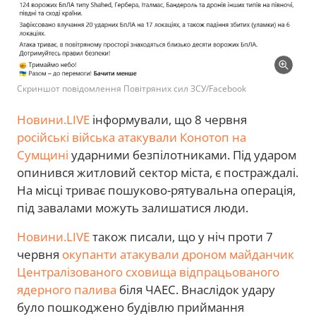
Скриншот повідомлення Повітряних сил ЗСУ/Facebook
Новини.LIVE
інформували, що 8 червня
російські війська атакували Конотоп на
Сумщині
ударними безпілотниками. Під ударом
опинився житловий сектор міста, є постраждалі.
На місці триває пошуково-рятувальна операція,
під завалами можуть залишатися люди.
Новини.LIVE
також писали, що у ніч проти 7
червня
окупанти атакували дроном майданчик
Централізованого сховища відпрацьованого
ядерного палива
біля ЧАЕС. Внаслідок удару
було пошкоджено будівлю приймання