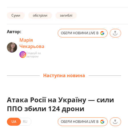
Суми
обстріли
загиблі
Автор:
ОБЕРИ НОВИНИ.LIVE В
Марія
Чекарьова
Слідкуй за
автором
Наступна новина
Атака Росії на Україну — сили
ППО збили 124 дрони
UA
RU
ОБЕРИ НОВИНИ.LIVE В