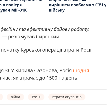
а в повітря
вирішити проблему з СЗЧ у
вач МіГ-31К
війську
офесійну та ефективну бойову роботу.
, — резюмував Сирський.
початку Курської операції втрати Росії
ця ЗСУ Кирила Сазонова, Росія
щодня
 час, як втрачає до 1500 на день.
війна
Росія
втрати окупантів