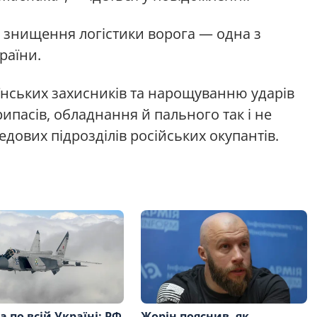
 знищення логістики ворога — одна з
раїни.
їнських захисників та нарощуванню ударів
ипасів, обладнання й пального так і не
дових підрозділів російських окупантів.
а по всій Україні: РФ
Жорін пояснив, як