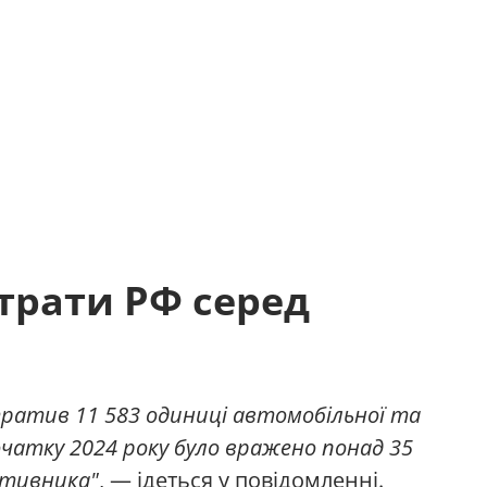
трати РФ серед
тратив 11 583 одиниці автомобільної та
початку 2024 року було вражено понад 35
отивника"
, — ідеться у повідомленні.