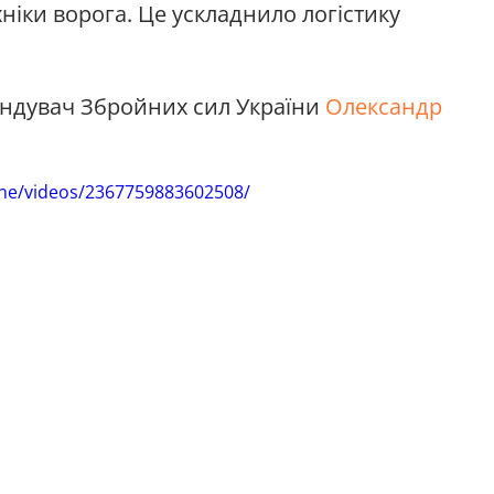
хніки ворога. Це ускладнило логістику
ндувач Збройних сил України
Олександр
ine/videos/2367759883602508/