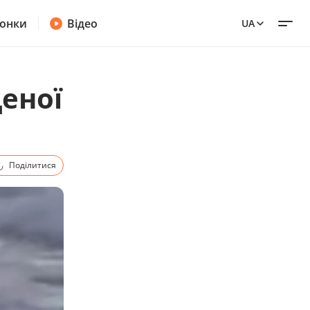
онки
Відео
UA
щеної
Поділитися