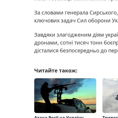
За словами генерала Сирського,
ключових задач Сил оборони Ук
Завдяки злагодженим діям укра
дронами, сотні тисяч тонн боєпр
дісталися безпосередньо до пере
Читайте також:
Атака Росії на Україну —
Тривог