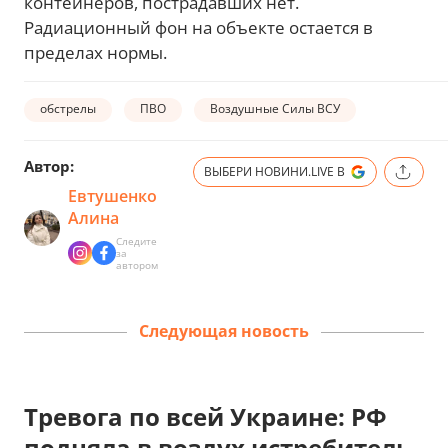
контейнеров, пострадавших нет.
Радиационный фон на объекте остается в
пределах нормы.
обстрелы
ПВО
Воздушные Силы ВСУ
Автор:
ВЫБЕРИ НОВИНИ.LIVE В
Евтушенко
Алина
Следите
за
автором
Следующая новость
Тревога по всей Украине: РФ
подняла в воздух истребитель