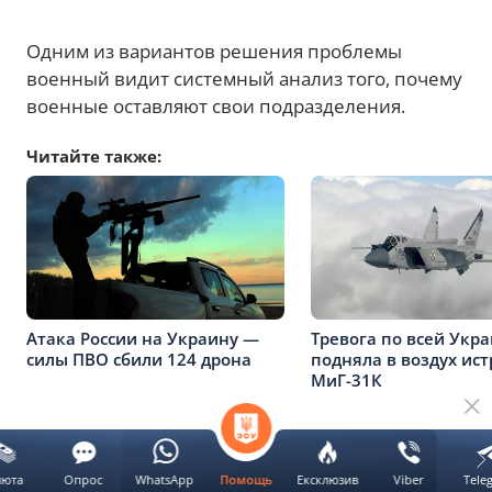
Одним из вариантов решения проблемы
военный видит системный анализ того, почему
военные оставляют свои подразделения.
Читайте также:
Атака России на Украину —
Тревога по всей Укра
силы ПВО сбили 124 дрона
подняла в воздух ис
МиГ-31К
Реклама
люта
Опрос
WhatsApp
Ексклюзив
Viber
Tele
Помощь