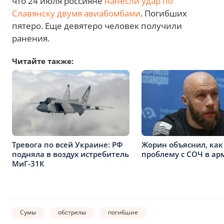
что 24 июля россияне
нанесли удар по
Славянску двумя авиабомбами
. Погибших
пятеро. Еще девятеро человек получили
ранения.
Читайте также:
Тревога по всей Украине: РФ
Жорин объяснил, ка
подняла в воздух истребитель
проблему с СОЧ в ар
МиГ-31К
Сумы
обстрелы
погибшие