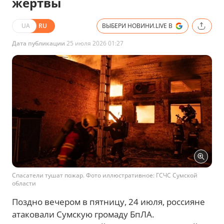
жертвы
UA
RU
ВЫБЕРИ НОВИНИ.LIVE В
Дата публикации
25 июля 2026 01:27
Спасатели тушат пожар. Фото иллюстративное: ГСЧС Сумской
области
Поздно вечером в пятницу, 24 июля, россияне
атаковали Сумскую громаду БпЛА.