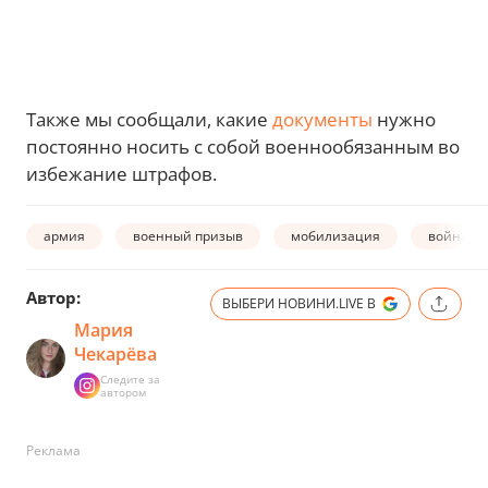
Также мы сообщали, какие
документы
нужно
постоянно носить с собой военнообязанным во
избежание штрафов.
армия
военный призыв
мобилизация
война в 
Автор:
ВЫБЕРИ НОВИНИ.LIVE В
Мария
Чекарёва
Следите за
автором
Реклама