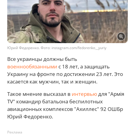
Юрий Федоренко. Фото: instagram.com/fedorenko__yuriy
Все украинцы должны быть
военнообязанными
с 18 лет, а защищать
Украину на фронте по достижении 23 лет. Это
касается как мужчин, так и женщин.
Такое мнение высказал в
интервью
для "Армія
TV" командир батальона беспилотных
авиационных комплексов "Ахиллес" 92 ОШБр
Юрий Федоренко.
Реклама