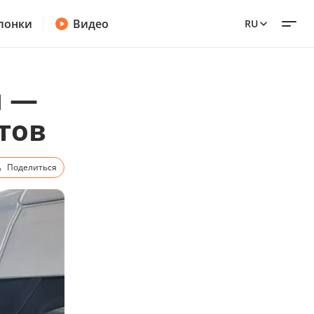
лонки
Видео
RU
ы —
тов
Поделиться