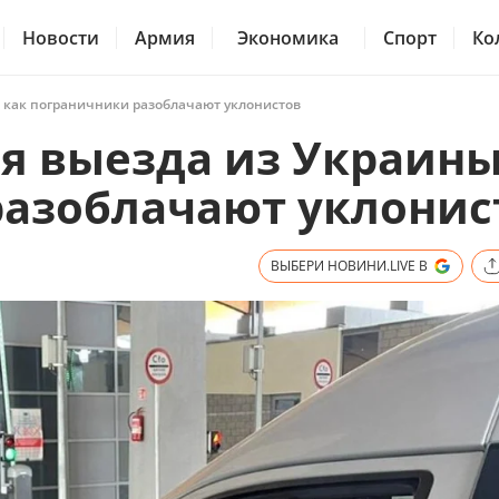
Новости
Армия
Экономика
Спорт
Ко
 как пограничники разоблачают уклонистов
я выезда из Украин
разоблачают уклонис
ВЫБЕРИ НОВИНИ.LIVE В